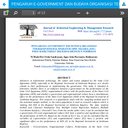
PENGARUH E-GOVERNMENT DAN BUDAYA ORGANISASI TERHADAP KINERJA APARATUR SIPIL NEGARA (ASN) PADA SEKRETARIAT DAERAH KABUPATEN JEMBRANA