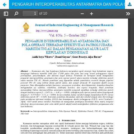
PENGARUH INTEROPERABILITAS ANTARMATRA DAN POLA OPERASI TERHADAP EFEKTIVITAS PATROLI UDARA MARITIM TNI AU DALAM PENGAMANAN ALUR LAUT KEPULAUAN INDONESIA II