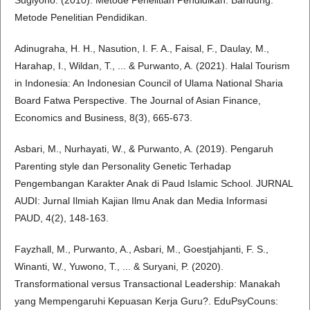
Sugiyono. (2010). Metode Penelitian Pendidikan. Bandung:
Metode Penelitian Pendidikan.
Adinugraha, H. H., Nasution, I. F. A., Faisal, F., Daulay, M.,
Harahap, I., Wildan, T., ... & Purwanto, A. (2021). Halal Tourism
in Indonesia: An Indonesian Council of Ulama National Sharia
Board Fatwa Perspective. The Journal of Asian Finance,
Economics and Business, 8(3), 665-673.
Asbari, M., Nurhayati, W., & Purwanto, A. (2019). Pengaruh
Parenting style dan Personality Genetic Terhadap
Pengembangan Karakter Anak di Paud Islamic School. JURNAL
AUDI: Jurnal Ilmiah Kajian Ilmu Anak dan Media Informasi
PAUD, 4(2), 148-163.
Fayzhall, M., Purwanto, A., Asbari, M., Goestjahjanti, F. S.,
Winanti, W., Yuwono, T., ... & Suryani, P. (2020).
Transformational versus Transactional Leadership: Manakah
yang Mempengaruhi Kepuasan Kerja Guru?. EduPsyCouns: