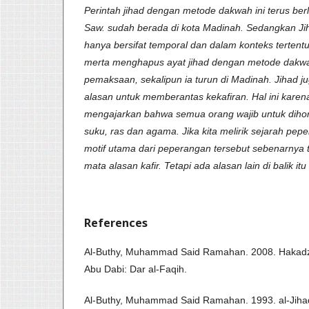
Perintah jihad dengan metode dakwah ini terus ber
Saw. sudah berada di kota Madinah. Sedangkan Jih
hanya bersifat temporal dan dalam konteks tertentu 
merta menghapus ayat jihad dengan metode dakw
pemaksaan, sekalipun ia turun di Madinah. Jihad jug
alasan untuk memberantas kekafiran. Hal ini kare
mengajarkan bahwa semua orang wajib untuk dih
suku, ras dan agama. Jika kita melirik sejarah pep
motif utama dari peperangan tersebut sebenarnya 
mata alasan kafir. Tetapi ada alasan lain di balik it
References
Al-Buthy, Muhammad Said Ramahan. 2008. Hakadza f
Abu Dabi: Dar al-Faqih.
Al-Buthy, Muhammad Said Ramahan. 1993. al-Jihad 