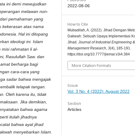
kata ini demi mewujudkan
2022-08-06
 peperangan melawan non-
at dari pemahaman yang
How to Cite
k kekerasan atas nama
Mubadilah, A. (2022). Jihad Dengan Met
ndonesia. Hal ini ditopang
Dakwah: Sebuah Upaya Implementasi K
an ideologi ini. Islam
Jihad.
Journal of Industrial Engineering &
Management Research
,
3
(4), 185-191.
isi rahmatan li al-
https://doi.org/10.7777/jiemar.v3i4.384
ni, Rasulullah Saw. dan
 amat berharga bagi
More Citation Formats
ngan cara-cara yang
juga sadar bahwa mengajak
Issue
embalik telapak tangan.
Vol. 3 No. 4 (2022): August 2022
n. Oleh karena itu, tidak
aksaan. Jika demikian,
Section
Articles
 menyatakan bahwa agama
rti itulah jihadnya
catat bahwa ayat jihad
rdakwah menyebarkan Islam.