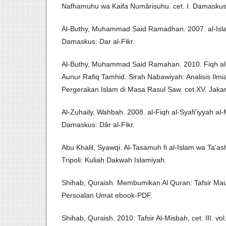
Nafhamuhu wa Kaifa Numârisuhu. cet. I. Damaskus: 
Al-Buthy, Muhammad Said Ramadhan. 2007. al-Islam
Damaskus: Dar al-Fikr.
Al-Buthy, Muhammad Said Ramahan. 2010. Fiqh al-
Aunur Rafiq Tamhid. Sirah Nabawiyah: Analisis Ilm
Pergerakan Islam di Masa Rasul Saw. cet.XV. Jakar
Al-Zuhaily, Wahbah. 2008. al-Fiqh al-Syafi‛iyyah al-Mu
Damaskus: Dâr al-Fikr.
Abu Khalil, Syawqi. Al-Tasamuh fi al-Islam wa Ta'as
Tripoli: Kuliah Dakwah Islamiyah.
Shihab, Quraish. Membumikan Al Quran: Tafsir Mau
Persoalan Umat ebook-PDF.
Shihab, Quraish. 2010. Tafsir Al-Misbah, cet. III. vo