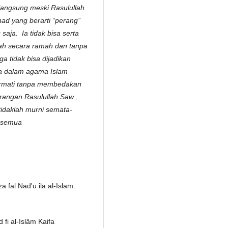
langsung meski Rasulullah
ad yang berarti “perang”
saja. Ia tidak bisa serta
ah secara ramah dan tanpa
a tidak bisa dijadikan
na dalam agama Islam
ormati tanpa membedakan
erangan Rasulullah Saw.,
tidaklah murni semata-
u semua
al Nad'u ila al-Islam.
fi al-Islâm Kaifa