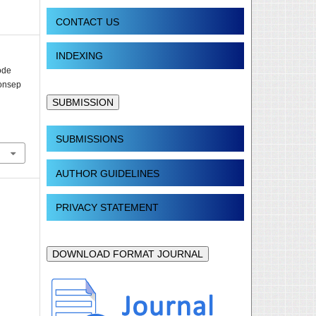
CONTACT US
INDEXING
ode
onsep
SUBMISSION
SUBMISSIONS
AUTHOR GUIDELINES
PRIVACY STATEMENT
DOWNLOAD FORMAT JOURNAL