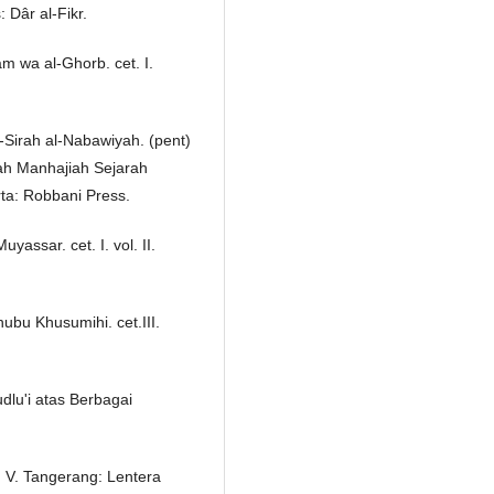
Dâr al-Fikr.
 wa al-Ghorb. cet. I.
Sirah al-Nabawiyah. (pent)
iah Manhajiah Sejarah
ta: Robbani Press.
yassar. cet. I. vol. II.
hubu Khusumihi. cet.III.
dlu'i atas Berbagai
l. V. Tangerang: Lentera