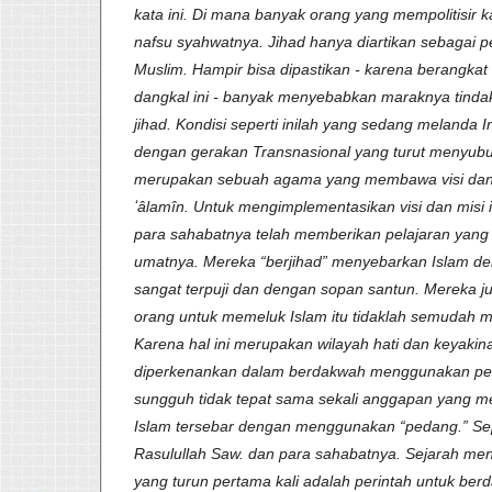
kata ini. Di mana banyak orang yang mempolitisir 
nafsu syahwatnya. Jihad hanya diartikan sebagai
Muslim. Hampir bisa dipastikan - karena berangk
dangkal ini - banyak menyebabkan maraknya tinda
jihad. Kondisi seperti inilah yang sedang melanda I
dengan gerakan Transnasional yang turut menyuburk
merupakan sebuah agama yang membawa visi dan m
ʻâlamîn. Untuk mengimplementasikan visi dan misi i
para sahabatnya telah memberikan pelajaran yang
umatnya. Mereka “berjihad” menyebarkan Islam de
sangat terpuji dan dengan sopan santun. Mereka 
orang untuk memeluk Islam itu tidaklah semudah m
Karena hal ini merupakan wilayah hati dan keyakina
diperkenankan dalam berdakwah menggunakan pem
sungguh tidak tepat sama sekali anggapan yang
Islam tersebar dengan menggunakan “pedang.” Sepe
Rasulullah Saw. dan para sahabatnya. Sejarah men
yang turun pertama kali adalah perintah untuk be