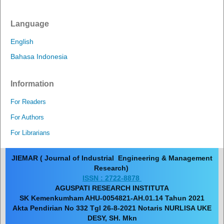
Language
English
Bahasa Indonesia
Information
For Readers
For Authors
For Librarians
JIEMAR ( Journal of Industrial Engineering & Management
Research)
ISSN : 2722-8878
AGUSPATI RESEARCH INSTITUTA
SK Kemenkumham AHU-0054821-AH.01.14 Tahun 2021
Akta Pendirian No 332 Tgl 26-8-2021 Notaris NURLISA UKE
DESY, SH. Mkn