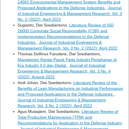
14001 Environmental Management System Benefits and
Proposed Applications in the Defense Industries
,
Journal
of Industrial Engineering & Management Research: Vol. 3
No. 2 (2022): April 2022
Sugianto, Dwi Soediantono,
Literature Review of ISO
26000 Corporate Social Responsibility (CSR) and
Implementation Recommendations to the Defense
Industries
,
Journal of Industrial Engineering &
Management Research: Vol. 3 No. 2 (2022): April 2022
Thomas Dolfinus Fanulene, Dwi Soediantono,
Manajemen Rantai Pasok Pada Industri Pertahanan di
Era Industri 4.0 dan Digital
,
Journal of Industrial
Engineering & Management Research: Vol. 3 No. 4
(2022): August 2022
Andi Johan, Dwi Soediantono,
Literature Review of the
Benefits of Lean Manufacturing on Industrial Performance
and Proposed Applications in the Defense Industries
,
Journal of Industrial Engineering & Management
Research: Vol. 3 No. 2 (2022): April 2022
Agus Mutaqiem, Dwi Soediantono,
Literature Review of
Total Productive Maintenance (TPM) and
Recommendations for Application in the Defense Industry
,
Journal of Industrial Engineering & Management