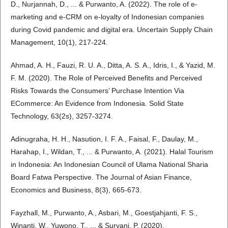
D., Nurjannah, D., ... & Purwanto, A. (2022). The role of e-
marketing and e-CRM on e-loyalty of Indonesian companies
during Covid pandemic and digital era. Uncertain Supply Chain
Management, 10(1), 217-224.
Ahmad, A. H., Fauzi, R. U. A., Ditta, A. S. A., Idris, I., & Yazid, M.
F. M. (2020). The Role of Perceived Benefits and Perceived
Risks Towards the Consumers’ Purchase Intention Via
ECommerce: An Evidence from Indonesia. Solid State
Technology, 63(2s), 3257-3274.
Adinugraha, H. H., Nasution, I. F. A., Faisal, F., Daulay, M.,
Harahap, I., Wildan, T., ... & Purwanto, A. (2021). Halal Tourism
in Indonesia: An Indonesian Council of Ulama National Sharia
Board Fatwa Perspective. The Journal of Asian Finance,
Economics and Business, 8(3), 665-673.
Fayzhall, M., Purwanto, A., Asbari, M., Goestjahjanti, F. S.,
Winanti, W., Yuwono, T., ... & Suryani, P. (2020).