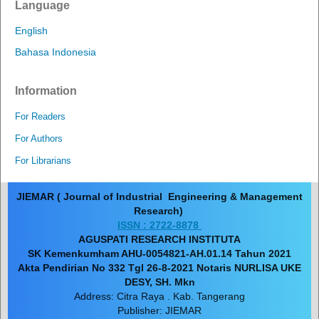
Language
English
Bahasa Indonesia
Information
For Readers
For Authors
For Librarians
JIEMAR ( Journal of Industrial Engineering & Management
Research)
ISSN : 2722-8878
AGUSPATI RESEARCH INSTITUTA
SK Kemenkumham AHU-0054821-AH.01.14 Tahun 2021
Akta Pendirian No 332 Tgl 26-8-2021 Notaris NURLISA UKE
DESY, SH. Mkn
Address: Citra Raya . Kab. Tangerang
Publisher: JIEMAR