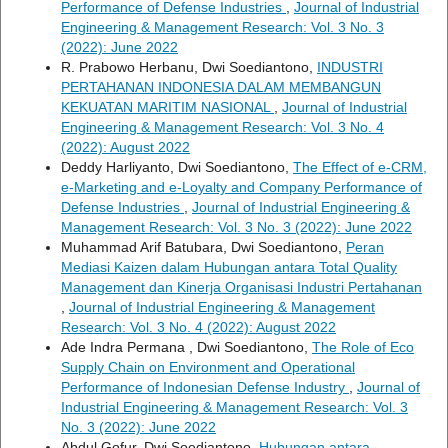
Performance of Defense Industries
,
Journal of Industrial
Engineering & Management Research: Vol. 3 No. 3
(2022): June 2022
R. Prabowo Herbanu, Dwi Soediantono,
INDUSTRI
PERTAHANAN INDONESIA DALAM MEMBANGUN
KEKUATAN MARITIM NASIONAL
,
Journal of Industrial
Engineering & Management Research: Vol. 3 No. 4
(2022): August 2022
Deddy Harliyanto, Dwi Soediantono,
The Effect of e-CRM,
e-Marketing and e-Loyalty and Company Performance of
Defense Industries
,
Journal of Industrial Engineering &
Management Research: Vol. 3 No. 3 (2022): June 2022
Muhammad Arif Batubara, Dwi Soediantono,
Peran
Mediasi Kaizen dalam Hubungan antara Total Quality
Management dan Kinerja Organisasi Industri Pertahanan
,
Journal of Industrial Engineering & Management
Research: Vol. 3 No. 4 (2022): August 2022
Ade Indra Permana , Dwi Soediantono,
The Role of Eco
Supply Chain on Environment and Operational
Performance of Indonesian Defense Industry
,
Journal of
Industrial Engineering & Management Research: Vol. 3
No. 3 (2022): June 2022
Abdul Gofur, Dwi Soediantono,
Hubungan antara