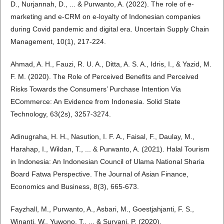
D., Nurjannah, D., ... & Purwanto, A. (2022). The role of e-
marketing and e-CRM on e-loyalty of Indonesian companies
during Covid pandemic and digital era. Uncertain Supply Chain
Management, 10(1), 217-224.
Ahmad, A. H., Fauzi, R. U. A., Ditta, A. S. A., Idris, I., & Yazid, M.
F. M. (2020). The Role of Perceived Benefits and Perceived
Risks Towards the Consumers’ Purchase Intention Via
ECommerce: An Evidence from Indonesia. Solid State
Technology, 63(2s), 3257-3274.
Adinugraha, H. H., Nasution, I. F. A., Faisal, F., Daulay, M.,
Harahap, I., Wildan, T., ... & Purwanto, A. (2021). Halal Tourism
in Indonesia: An Indonesian Council of Ulama National Sharia
Board Fatwa Perspective. The Journal of Asian Finance,
Economics and Business, 8(3), 665-673.
Fayzhall, M., Purwanto, A., Asbari, M., Goestjahjanti, F. S.,
Winanti, W., Yuwono, T., ... & Suryani, P. (2020).